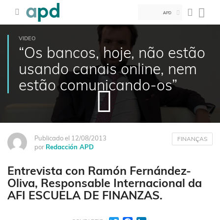
APD
VIDEO
“Os bancos, hoje, não estão
usando canais online, nem
estão comunicando-os”
Publicado el 12/08/2013
FINANÇAS
por
Redacción APD
Entrevista con Ramón Fernández-
Oliva, Responsable Internacional da
AFI ESCUELA DE FINANZAS.