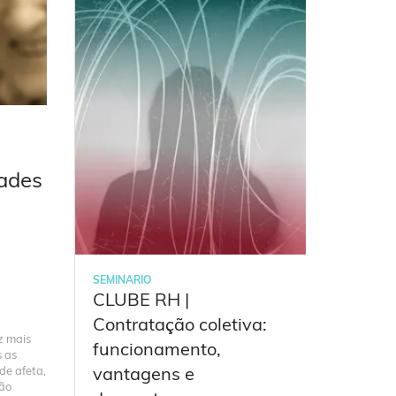
dades
SEMINARIO
CONGRESO
:
CLUBE RH |
TRANSI
obre o
Contratação coletiva:
ENERGÉ
z mais
funcionamento,
Porto
 as
1
vantagens e
de afeta,
ção