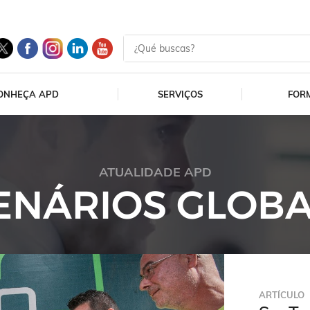
ONHEÇA APD
SERVIÇOS
FOR
ATUALIDADE APD
ENÁRIOS GLOBA
ARTÍCULO