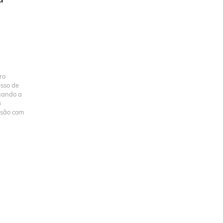
ro
esso de
quando a
a
nsão com