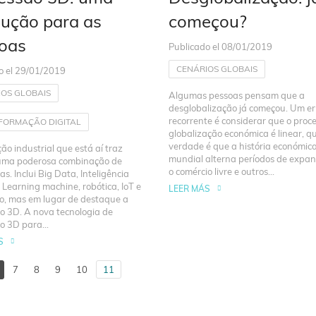
lução para as
começou?
oas
Publicado el 08/01/2019
CENÁRIOS GLOBAIS
o el 29/01/2019
IOS GLOBAIS
Algumas pessoas pensam que a
desglobalização já começou. Um er
recorrente é considerar que o proc
FORMAÇÃO DIGITAL
globalização económica é linear, 
verdade é que a história económic
ão industrial que está aí traz
mundial alterna períodos de expa
uma poderosa combinação de
o comércio livre e outros...
as. Inclui Big Data, Inteligência
l, Learning machine, robótica, IoT e
LEER MÁS
mo, mas em lugar de destaque a
o 3D. A nova tecnologia de
o 3D para...
S
7
8
9
10
11