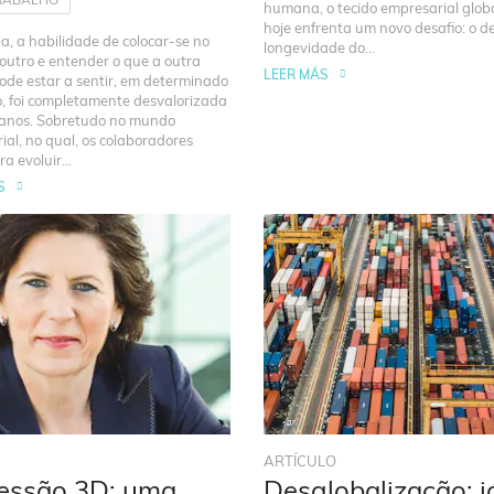
humana, o tecido empresarial globa
hoje enfrenta um novo desafio: o d
a, a habilidade de colocar-se no
longevidade do...
 outro e entender o que a outra
LEER MÁS
ode estar a sentir, em determinado
 foi completamente desvalorizada
anos. Sobretudo no mundo
ial, no qual, os colaboradores
a evoluir...
S
N
ARTÍCULO
essão 3D: uma
Desglobalização: j